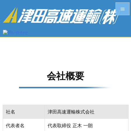


メニュ

前へ

次へ

検索
会社概要
社名
津田高速運輸株式会社
代表者名
代表取締役 正木 一朗